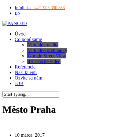
Skip
Infolinka:
+421 905 390 863
to
EN
main
content
Menu
Úvod
Čo ponúkame
Virtuálna realita
Virtuálne prehliadky
Google Street View
4K letecké video
Referencie
Naši klienti
Ozvite sa nám
JOB
Close
Search
Město Praha
10 marca, 2017