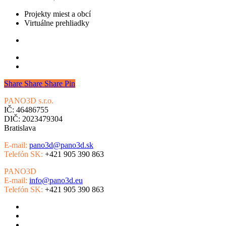
Projekty miest a obcí
Virtuálne prehliadky
Share
Share
Share
Pin
PANO3D s.r.o.
Slovensko
IČ: 46486755
DIČ: 2023479304
Bratislava
E-mail:
pano3d@pano3d.sk
Telefón SK:
+421 905 390 863
PANO3D
Česká republika
E-mail:
info@pano3d.eu
Telefón SK:
+421 905 390 863
Virtuálne prehliadky
Google Street View
Virtuálna realita