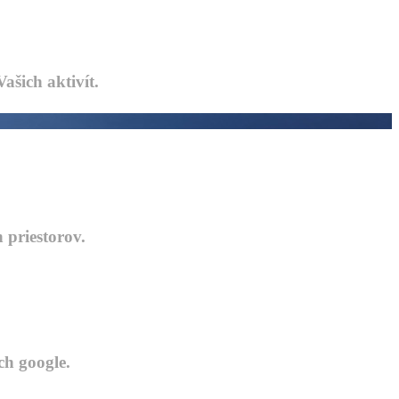
šich aktivít.
 priestorov.
ch google.