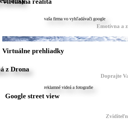
rehliadky
Virtuálna realita
vaša firma vo vyhľadávači google
Emotívna a z
Virtuálne prehliadky
eá z Drona
Doprajte Va
reklamné videá a fotografie
Google street view
Zviditeľn