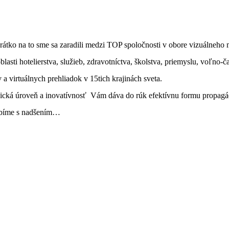
ko na to sme sa zaradili medzi TOP spoločnosti v obore vizuálneho 
lasti hotelierstva, služieb, zdravotníctva, školstva, priemyslu, voľno-čas
a virtuálnych prehliadok v 15tich krajinách sveta.
ogická úroveň a inovatívnosť Vám dáva do rúk efektívnu formu propag
robíme s nadšením…