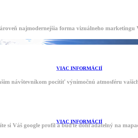
ároveň najmodernejšia forma vizuálneho marketingu Va
VIAC INFORMÁCIÍ
šim návštevníkom pocítiť výnimočnú atmosféru vašich
VIAC INFORMÁCIÍ
íte si Váš google profil a buďte dohľadatelný na mapa