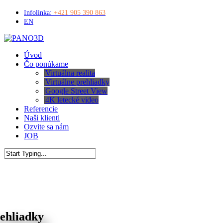
Skip
Infolinka:
+421 905 390 863
to
EN
main
content
Menu
Úvod
Čo ponúkame
Virtuálna realita
Virtuálne prehliadky
Google Street View
4K letecké video
Referencie
Naši klienti
Ozvite sa nám
JOB
Close
Search
rehliadky