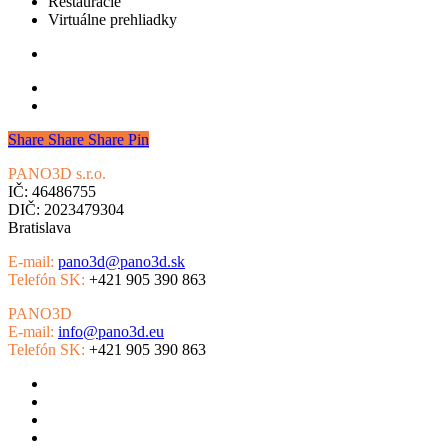
Reštaurácie
Virtuálne prehliadky
Share
Share
Share
Pin
PANO3D s.r.o.
Slovensko
IČ: 46486755
DIČ: 2023479304
Bratislava
E-mail:
pano3d@pano3d.sk
Telefón SK:
+421 905 390 863
PANO3D
Česká republika
E-mail:
info@pano3d.eu
Telefón SK:
+421 905 390 863
Virtuálne prehliadky
Google Street View
Virtuálna realita
4K letecké video