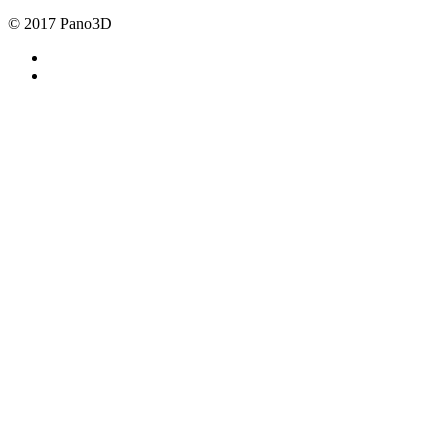
© 2017 Pano3D
facebook
youtube
Úvod
Čo ponúkame
Virtuálna realita
Virtuálne prehliadky
Google Street View
4K letecké video
Referencie