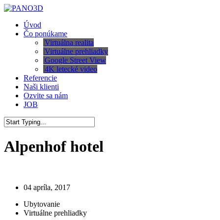
Skip
to
Menu
Úvod
main
Čo ponúkame
content
Virtuálna realita
Virtuálne prehliadky
Google Street View
4K letecké video
Referencie
Naši klienti
Ozvite sa nám
JOB
Close
Search
Alpenhof hotel
04 apríla, 2017
Ubytovanie
Virtuálne prehliadky