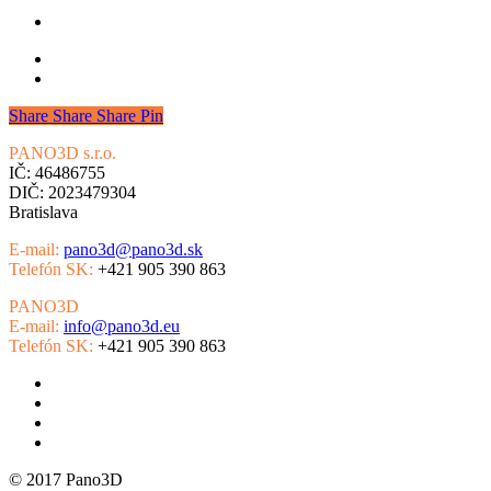
Share
Share
Share
Pin
PANO3D s.r.o.
Slovensko
IČ: 46486755
DIČ: 2023479304
Bratislava
E-mail:
pano3d@pano3d.sk
Telefón SK:
+421 905 390 863
PANO3D
Česká republika
E-mail:
info@pano3d.eu
Telefón SK:
+421 905 390 863
Virtuálne prehliadky
Google Street View
Virtuálna realita
4K letecké video
© 2017 Pano3D