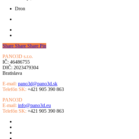
Dron
Share
Share
Share
Pin
PANO3D s.r.o.
Slovensko
IČ: 46486755
DIČ: 2023479304
Bratislava
E-mail:
pano3d@pano3d.sk
Telefón SK:
+421 905 390 863
PANO3D
Česká republika
E-mail:
info@pano3d.eu
Telefón SK:
+421 905 390 863
Virtuálne prehliadky
Google Street View
Virtuálna realita
4K letecké video