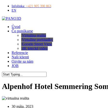
Skip
Infolinka:
+421 905 390 863
to
EN
main
content
Menu
Úvod
Čo ponúkame
Virtuálna realita
Virtuálne prehliadky
Google Street View
4K letecké video
Referencie
Naši klienti
Ozvite sa nám
JOB
Close
Search
Alpenhof Hotel Semmering So
30 mája, 2023